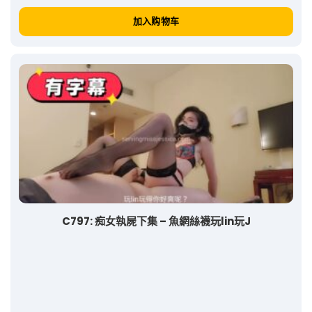
加入购物车
C797: 痴女執屍下集 – 魚網絲襪玩lin玩J