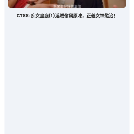
C788: 痴女皇庭(1)淫賊偷竊原味，正義女神懲治！