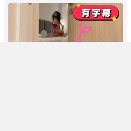
C783: 淫蕩老婆騎上兒子，給我戴綠帽(有字幕)