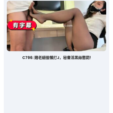
C796: 賤老細偷懶打J，秘書淫黑絲懲罰!