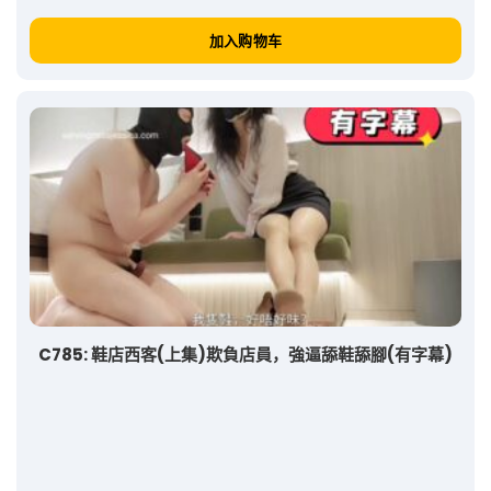
加入购物车
C785: 鞋店西客(上集)欺負店員，強逼舔鞋舔腳(有字幕)