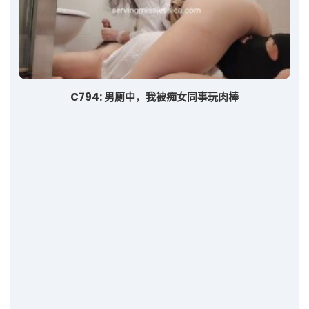
C794: 男厠中，我被痴女同事玩肉棒