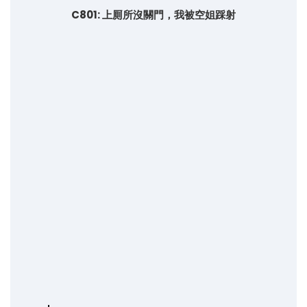
C801: 上厠所沒關門，我被空姐踩射