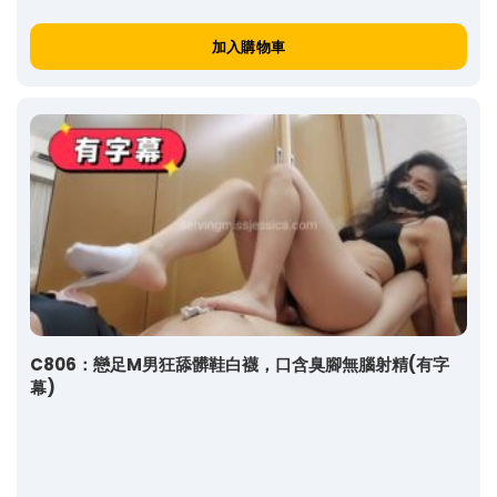
加入購物車
C806：戀足M男狂舔髒鞋白襪，口含臭腳無腦射精(有字
幕)