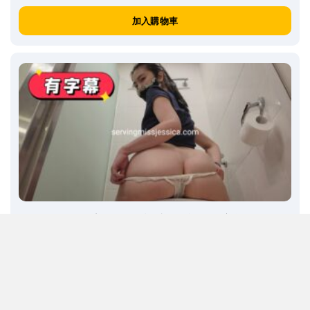
加入購物車
C795: 偷窺姐姐小便被捕獲! 瞬間淪為廁所舔奴