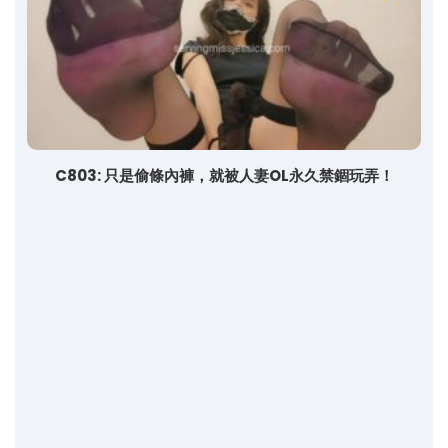
C803: 只是偷條內褲，就被人妻OL永久禁錮玩弄！