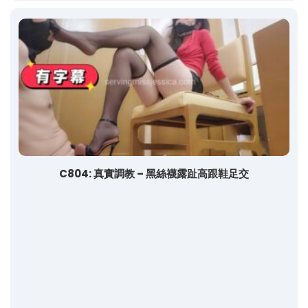
C804: 真實調教 – 黑絲襪露趾高跟鞋足交