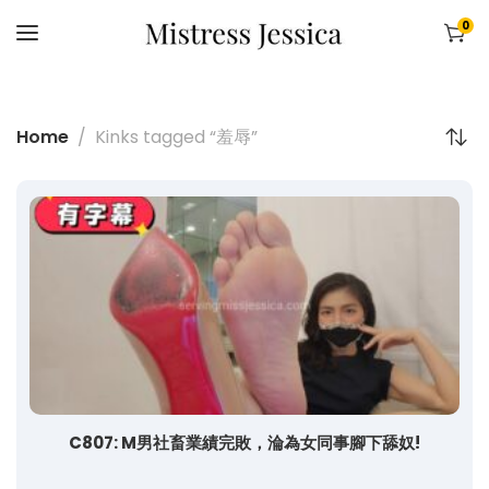
0
Home
Kinks tagged “羞辱”
C807: M男社畜業績完敗，淪為女同事腳下舔奴!