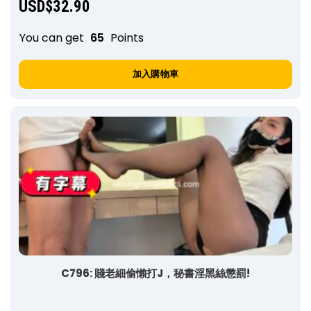
USD$
32.90
You can get
65
Points
加入購物車
C796: 賤老細偷懶打J，秘書淫黑絲懲罰!