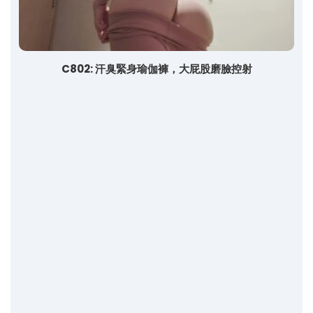
C802: 汗臭緊身瑜伽褲，大屁股磨臉控射