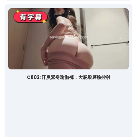
C802: 汗臭緊身瑜伽褲，大屁股磨臉控射