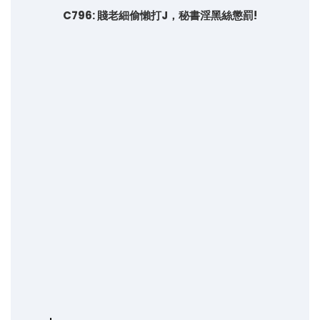
C796: 賤老細偷懶打J，秘書淫黑絲懲罰!