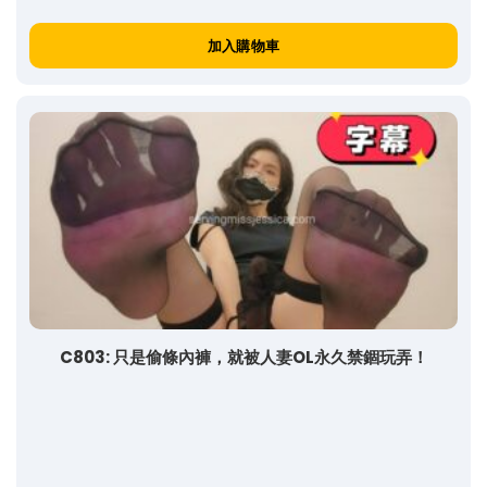
加入購物車
C803: 只是偷條內褲，就被人妻OL永久禁錮玩弄！