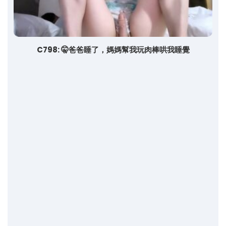
C798: 🤫爸爸睡了，媽媽幫我玩肉棒哄我睡覺