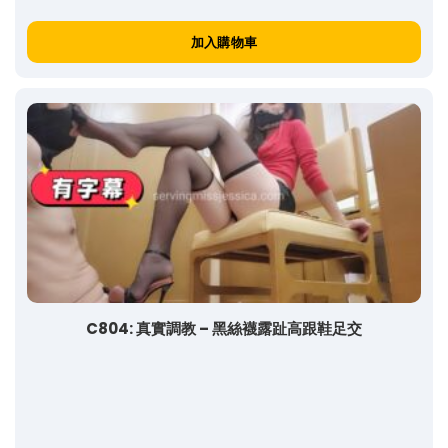
加入購物車
C804: 真實調教 – 黑絲襪露趾高跟鞋足交