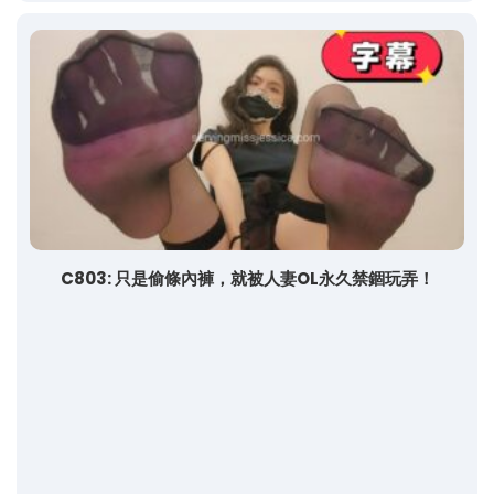
C803: 只是偷條內褲，就被人妻OL永久禁錮玩弄！