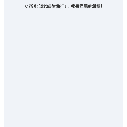
C796: 賤老細偷懶打J，秘書淫黑絲懲罰!