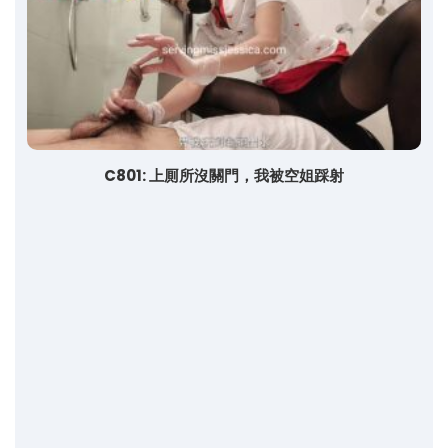
C801: 上厠所沒關門，我被空姐踩射