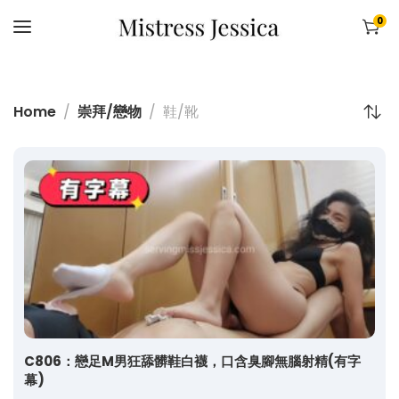
0
Home
崇拜/戀物
鞋/靴
C806：戀足M男狂舔髒鞋白襪，口含臭腳無腦射精(有字
幕)