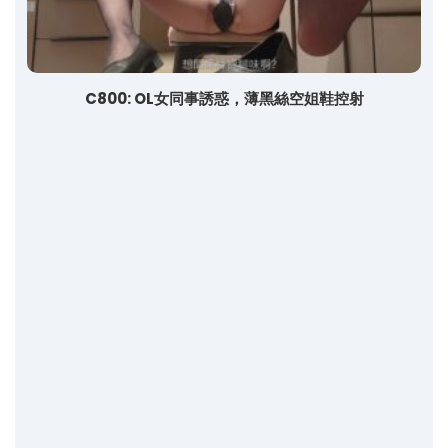
C800: OL女同事誘惑，薄黑絲空姐鞋控射