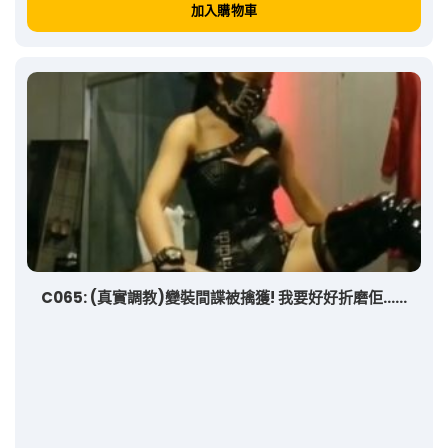
加入購物車
C065: (真實調教)變裝間諜被擒獲! 我要好好折磨佢……