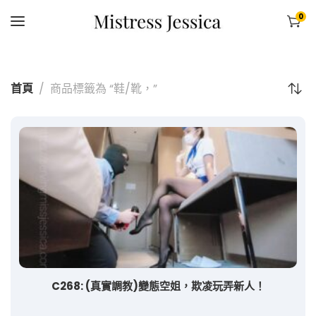
0
首頁
商品標籤為 “鞋/靴，”
C268: (真實調教)變態空姐，欺凌玩弄新人！