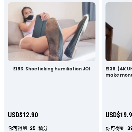
E153: Shoe licking humiliation JOI
E136: (4K 
make mone
USD$
12.90
USD$
19.
你可得到
25
積分
你可得到
3