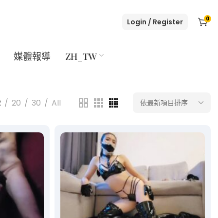
0
Login / Register
媒體報導
ZH_TW
2
20
30
All