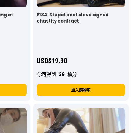
ing at
E184: Stupid boot slave signed
chastity contract
USD$
19.90
你可得到
39
積分
加入購物車