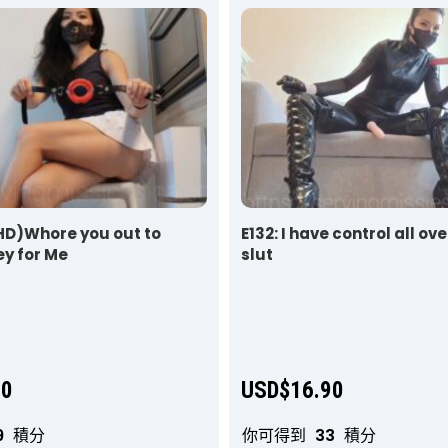
UHD)Whore you out to
E132: I have control all ove
y for Me
slut
90
USD$
16.90
9
積分
你可得到
33
積分