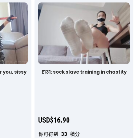
r you, sissy
E131: sock slave training in chastity
USD$
16.90
你可得到
33
積分