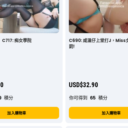
C717: 痴女學院
C690: 咸濕仔上堂打J，Mis
罰!
90
USD$
32.90
9
積分
你可得到
65
積分
加入購物車
加入購物車