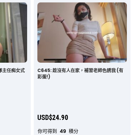
訓導主任痴女式
C645: 趁沒有人在家，補習老師色誘我 (有
彩蛋!)
USD$
24.90
你可得到
49
積分