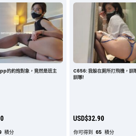
友app的約炮對象，竟然是班主
C656: 我躲在厠所打飛機，
訓導!
90
USD$
32.90
9
積分
你可得到
65
積分