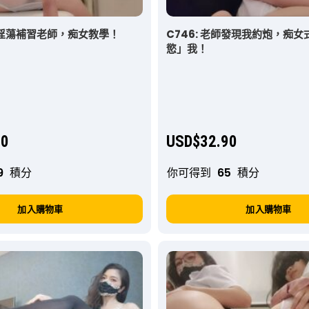
: 淫蕩補習老師，痴女教學！
C746: 老師發現我約炮，痴
慾」我！
90
USD$
32.90
9
積分
你可得到
65
積分
加入購物車
加入購物車