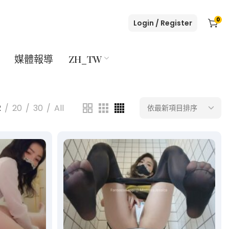
0
Login / Register
媒體報導
ZH_TW
2
20
30
All